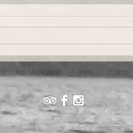
Todo sobre el Day Pass en Casa Marimba
Disfrut
relajar
Eventos
DAY PASS
Hotel
RESTAURANTE