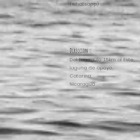
(Whatsapp)
Direccion :
Del
Triangulo
1.5km al Este,
laguna de apoyo,
Catarina,
Nicaragua