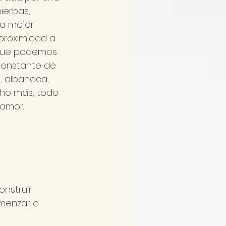
ierbas, 
la mejor 
proximidad a 
 que podemos 
constante de 
, albahaca, 
ho más, todo 
 amor.
nstruir 
omenzar a 
 