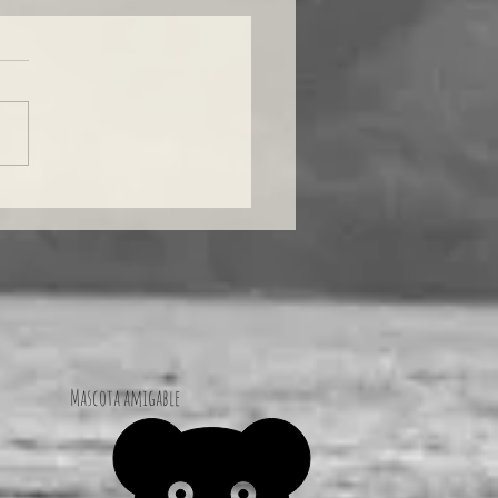
a de un masaje: la forma ideal de
te en la Laguna de Apoyo
Mascota amigable