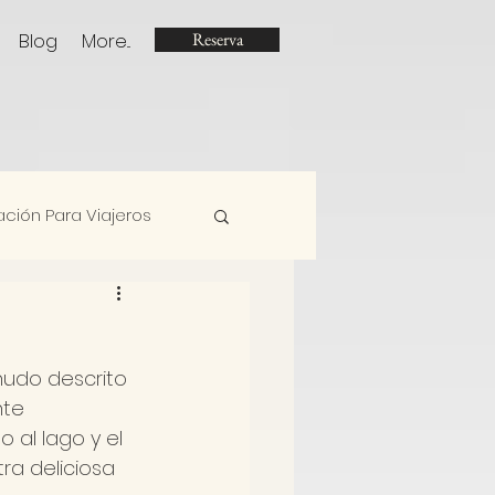
Blog
More...
Reserva
ación Para Viajeros
udo descrito 
te 
 al lago y el 
ra deliciosa 