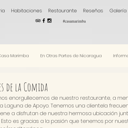
ria
Habitaciones
Restaurante
Reseñas
Galería
#casamarimba
Casa Marimba
En Otras Partes de Nicaragua
Inform
s de la Comida
nos enorgullecemos de nuestro restaurante, a men
la Laguna de Apoyo. Tenemos una clientela frecuen
iene a disfrutan de nuestra hermosa ubicación junto
 Esto es gracias a la pasión que tenemos por nuest