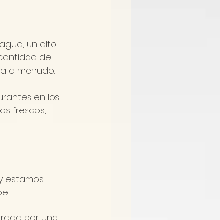
agua, un alto 
 cantidad de 
sa a menudo.
rantes en los 
s frescos, 
y estamos 
e.
strada por una 