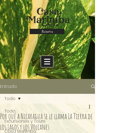
Reserva
Entrada
Todo
Todo
Por qué a Nicaragua se le llama La Tierra de
Excursiones y Tours
los Lagos y los Volcanes
Casa Marimba