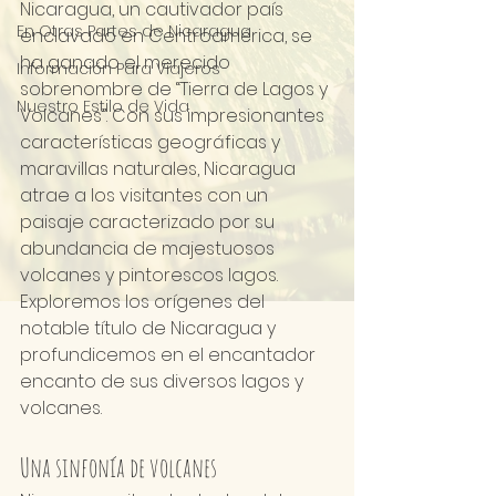
Nicaragua, un cautivador país 
En Otras Partes de Nicaragua
enclavado en Centroamérica, se 
ha ganado el merecido 
Información Para Viajeros
sobrenombre de “Tierra de Lagos y 
Nuestro Estilo de Vida
Volcanes”. Con sus impresionantes 
características geográficas y 
maravillas naturales, Nicaragua 
atrae a los visitantes con un 
paisaje caracterizado por su 
abundancia de majestuosos 
volcanes y pintorescos lagos. 
Exploremos los orígenes del 
notable título de Nicaragua y 
profundicemos en el encantador 
encanto de sus diversos lagos y 
volcanes.
Una sinfonía de volcanes